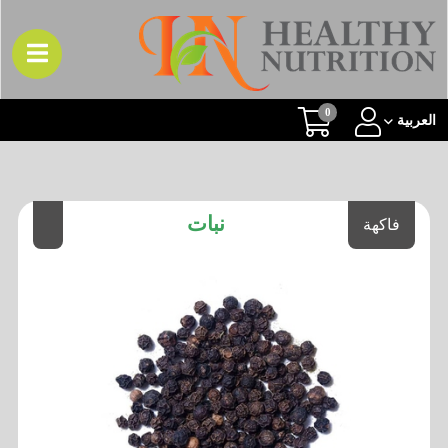
0
العربیة
نبات
فاكهة