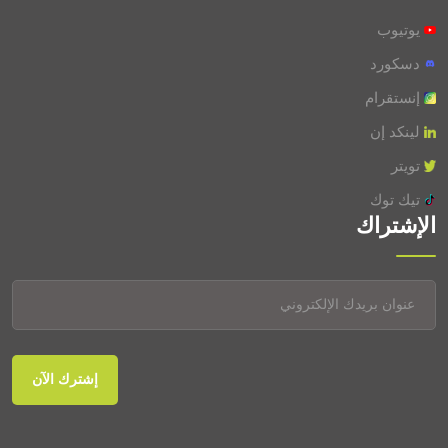
يوتيوب
ليكوبين
0.02 mg
دسكورد
فيتامين بي9 (حمض الفوليك)
0.017 mg
إنستقرام
سيلينيوم
0.0049 mg
لينكد إن
تويتر
تيك توك
الإشتراك