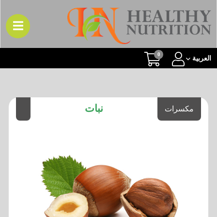
0
العربیة
نبات
مكسرات