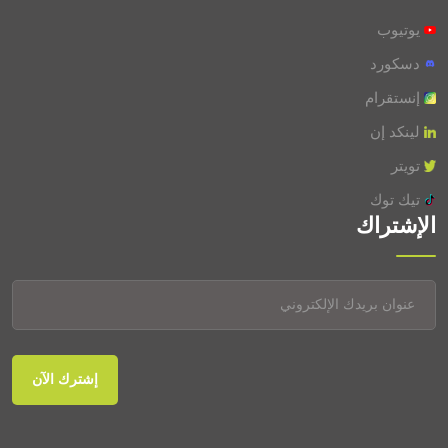
يوتيوب
A فيتامين
0.001 mg
دسكورد
إنستقرام
لينكد إن
تويتر
تيك توك
الإشتراك