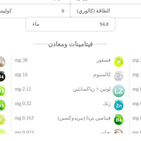
الطاقة (كالوري)
0
كوليس
94.8
ماء
فيتامينات ومعادن
فسفور
38 mg
كالسيوم
16 mg
8
لوتين + زياكسانثين
2.12 mg
زنك
0.32 mg
فيتامين بي6 (بيريدوكسين)
0.163 mg
نحاس
0.053 mg