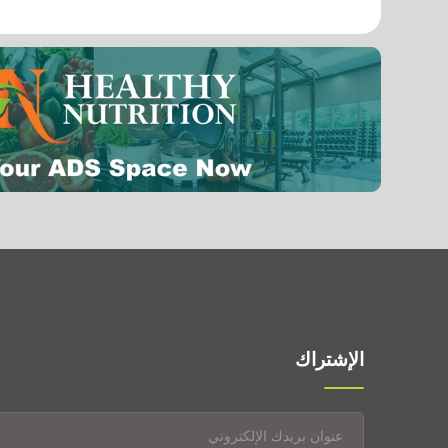
فيتامين بي9 (حمض الفوليك)
0.024 mg
الإشتراك