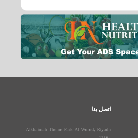
K فيتامين
0.0043 mg
اتصل بنا
Alkhaimah Theme Park Al Wurud, Riyadh
11564