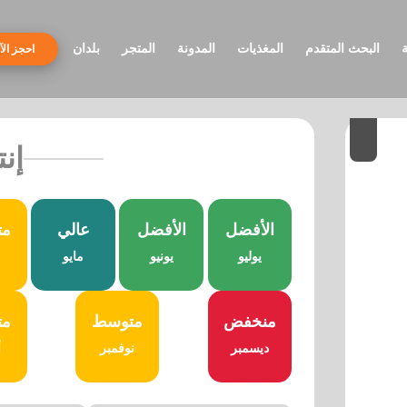
ة
البحث المتقدم
المغذيات
المدونة
المتجر
بلدان
احجز الآ
إنت
الأفضل
الأفضل
عالي
مت
يوليو
يونيو
مايو
منخفض
متوسط
مت
ديسمبر
نوفمبر
أ