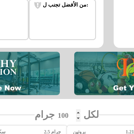
من الأفضل تجنب ل:
لكل
جرام
بروتين
2.5 جرام
سك