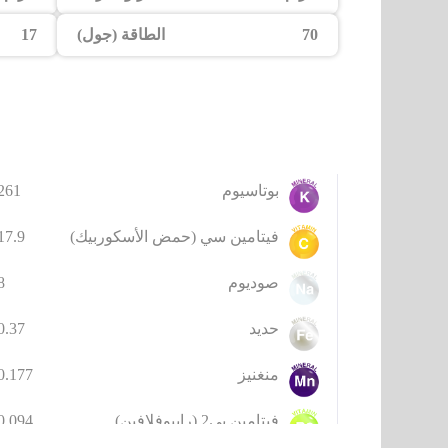
70
الطاقة (جول)
17
بوتاسيوم
261 mg
فيتامين سي (حمض الأسكوربيك)
17.9 mg
صوديوم
 mg
حديد
0.37 mg
منغنيز
0.177 mg
فيتامين بي2 (رايبوفلافين)
0.094 mg