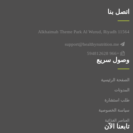
زنك
0.12 mg
اتصل بنا
فيتامين بي6 (بيريدوكسين)
0.08 mg
نحاس
0.07 mg
Alkhaimah Theme Park Al Wurud, Riyadh 11564
فيتامين بي1 (ثيامين)
support@healthynutrition.me
0.04 mg
+966 594812628
فيتامين بي2 (رايبوفلافين)
0.03 mg
وصول سريع
A فيتامين
0.015 mg
الصفحة الرئيسية
فيتامين بي9 (حمض الفوليك)
0.006 mg
المدونات
سيلينيوم
0.0006 mg
طلب استشارة
سياسة الخصوصية
العناصر الغذائية
تابعنا الآن