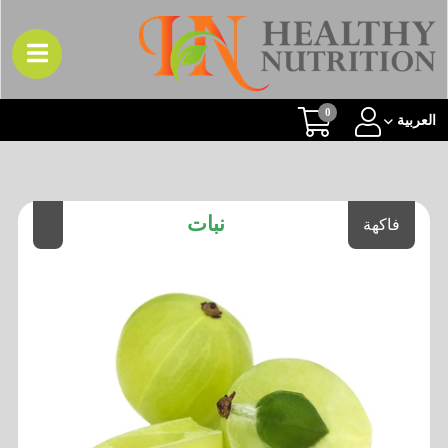
0
العربیة
نبات
فاكهة