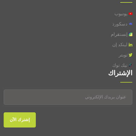
يوتيوب
دسكورد
إنستقرام
لينكد إن
تويتر
تيك توك
الإشتراك