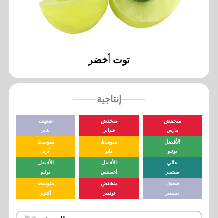
توت أخضر
إنتاجية
منخفض
منخفض
ضعيف
مارس
فبراير
يناير
الأفضل
متوسط
متوسط
يونيو
مايو
أبريل
عالي
الأفضل
الأفضل
سبتمبر
أغسطس
يوليو
ضعيف
منخفض
متوسط
ديسمبر
نوفمبر
أكتوبر